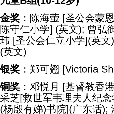
儿童B组(10-12岁)
金奖
：陈海萤 [圣公会蒙恩小
陈守仁小学] (英文); 曾弘御
玮 [圣公会仁立小学](英文
(英文)
银奖
：郑可翘 [Victoria Sh
铜奖
：邓悦月 [基督教香港
采芝[救世军韦理夫人纪念学
(杨殷有娣)书院](广东话)