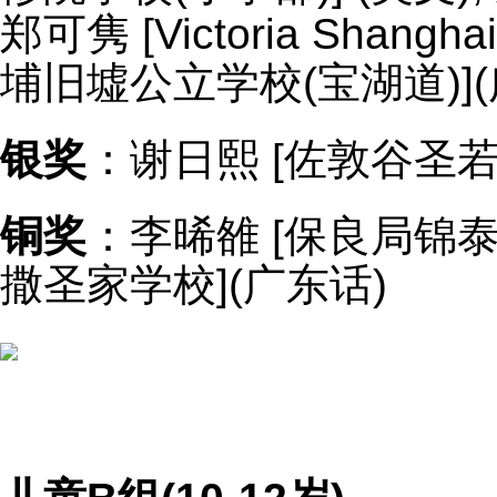
郑可隽 [Victoria Shangh
埔旧墟公立学校(宝湖道)](
银奖
：谢日熙 [佐敦谷圣若
铜奖
：李晞雒 [保良局锦泰小
撒圣家学校](广东话)