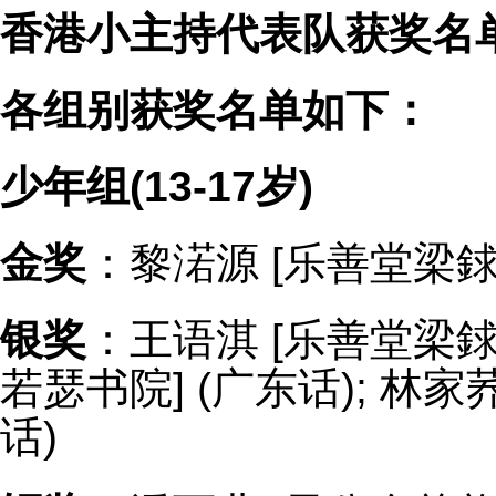
香港小主持代表队获奖名
各组别获奖名单如下：
少年组(13-17岁)
金奖
：黎渃源 [乐善堂梁銶
银奖
：王语淇 [乐善堂梁銶琚
若瑟书院] (广东话); 林家
话)